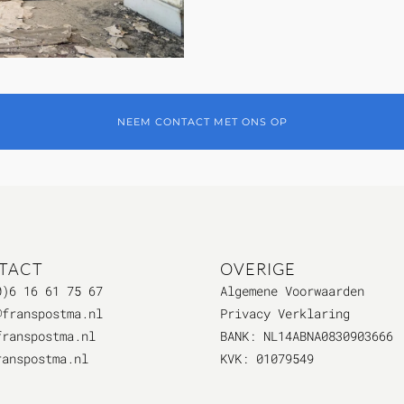
NEEM CONTACT MET ONS OP
TACT
OVERIGE
0)6 16 61 75 67
Algemene Voorwaarden
@franspostma.nl
Privacy Verklaring
franspostma.nl
BANK: NL14ABNA0830903666
ranspostma.nl
KVK: 01079549