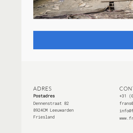
ADRES
CON
Postadres
+31 (
Dennenstraat 82
frans
8924CM Leeuwarden
info@
Friesland
www.f